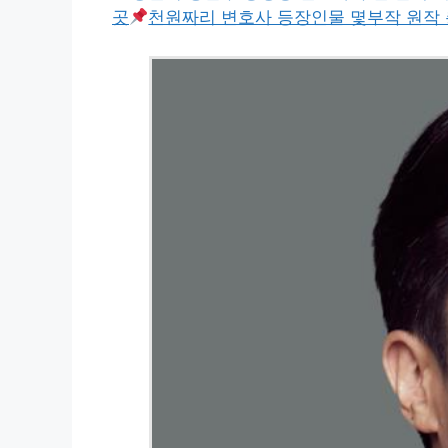
곳
천원짜리 변호사 등장인물 몇부작 원작