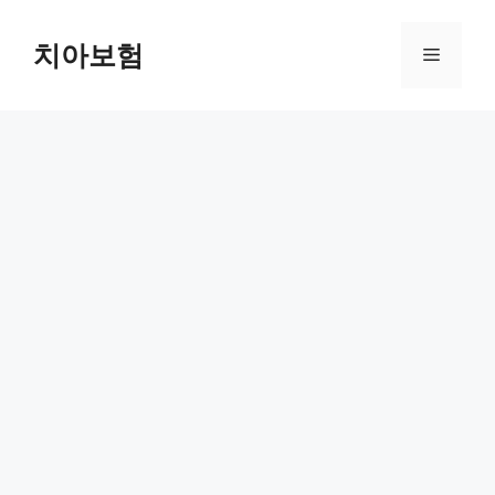
Skip
to
치아보험
Menu
content