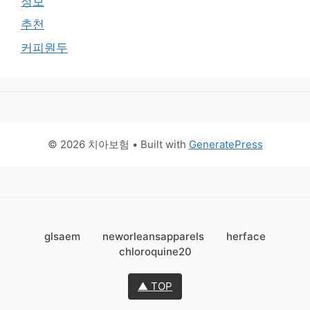
정보
추천
커피원두
© 2026 치아보험
• Built with
GeneratePress
glsaem
neworleansapparels
herface
chloroquine20
▲ TOP