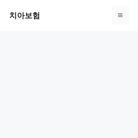
Skip
to
치아보험
Menu
content