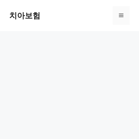
Skip
to
치아보험
Menu
content