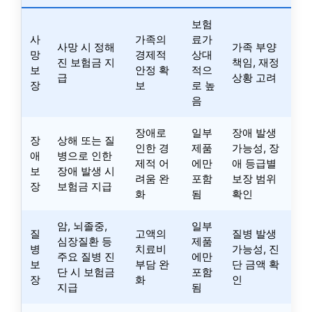
보험
사
가족의
료가
사망 시 정해
가족 부양
망
경제적
상대
진 보험금 지
책임, 재정
보
안정 확
적으
급
상황 고려
장
보
로 높
음
장애로
일부
장애 발생
장
상해 또는 질
인한 경
제품
가능성, 장
애
병으로 인한
제적 어
에만
애 등급별
보
장애 발생 시
려움 완
포함
보장 범위
장
보험금 지급
화
됨
확인
암, 뇌졸중,
일부
질
고액의
질병 발생
심장질환 등
제품
병
치료비
가능성, 진
주요 질병 진
에만
보
부담 완
단 금액 확
단 시 보험금
포함
장
화
인
지급
됨