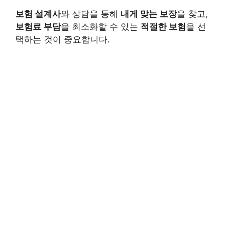
보험 설계사
와 상담을 통해
내게 맞는 보장
을 찾고,
보험료 부담
을 최소화할 수 있는
적절한 보험
을 선
택하는 것이 중요합니다.