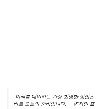
“미래를 대비하는 가장 현명한 방법은
바로 오늘의 준비입니다.” – 벤저민 프