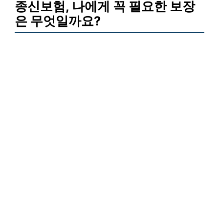
종신보험, 나에게 꼭 필요한 보장
은 무엇일까요?