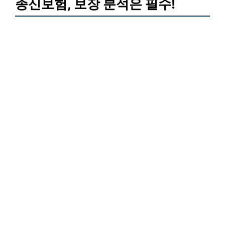
종신보험, 보장 분석은 필수!