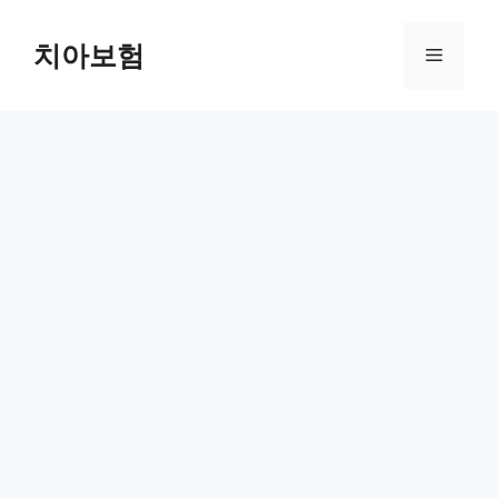
Skip
to
치아보험
Menu
content