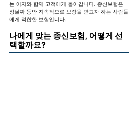
는 이자와 함께 고객에게 돌아갑니다. 종신보험은
장날짜 동안 지속적으로 보장을 받고자 하는 사람들
에게 적합한 보험입니다.
나에게 맞는 종신보험, 어떻게 선
택할까요?