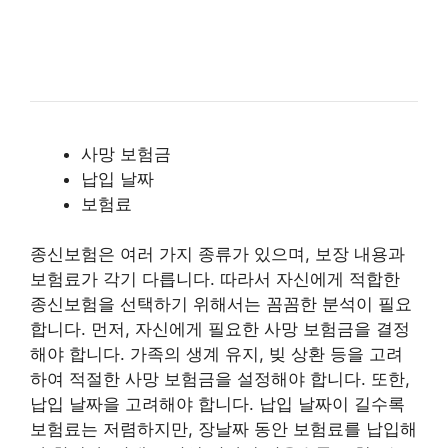
사망 보험금
납입 날짜
보험료
종신보험은 여러 가지 종류가 있으며, 보장 내용과
보험료가 각기 다릅니다. 따라서 자신에게 적합한
종신보험을 선택하기 위해서는 꼼꼼한 분석이 필요
합니다. 먼저, 자신에게 필요한 사망 보험금을 결정
해야 합니다. 가족의 생계 유지, 빚 상환 등을 고려
하여 적절한 사망 보험금을 설정해야 합니다. 또한,
납입 날짜을 고려해야 합니다. 납입 날짜이 길수록
보험료는 저렴하지만, 장날짜 동안 보험료를 납입해