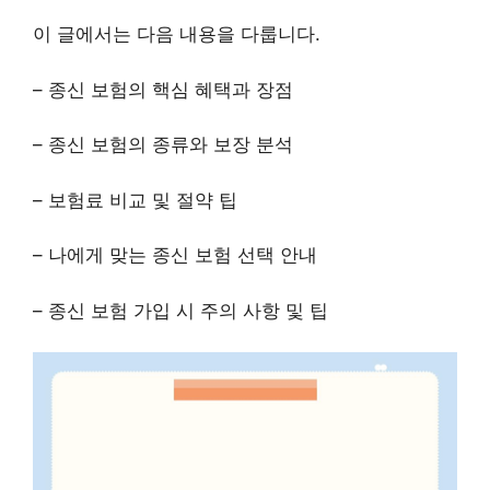
이 글에서는 다음 내용을 다룹니다.
– 종신 보험의 핵심 혜택과 장점
– 종신 보험의 종류와 보장 분석
– 보험료 비교 및 절약 팁
– 나에게 맞는 종신 보험 선택 안내
– 종신 보험 가입 시 주의 사항 및 팁