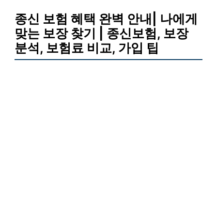
종신 보험 혜택 완벽 안내| 나에게
맞는 보장 찾기 | 종신보험, 보장
분석, 보험료 비교, 가입 팁