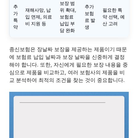
보장 범
추
추가
재해사망, 납
위 확대,
필요한 특
가
보험
입 면제, 의료
보험료
약 선택, 예
특
료 발
비 지원 등
납입 부
산 고려
약
생
담 완화
종신보험은 장날짜 보장을 제공하는 제품이기 때문
에 보험료 납입 날짜과 보장 날짜을 신중하게 결정
해야 합니다. 또한, 자신에게 필요한 보장 내용을 중
심으로 제품을 비교하고, 여러 보험사의 제품을 비
교 분석하여 최적의 조건을 찾는 것이 중요합니다.