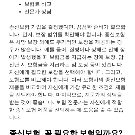
보험료 비교
전문가 상담
종신보험 가입을 결정했다면, 꼼꼼한 준비가 필요합
니다. 먼저, 보장 범위를 확인해야 합니다. 종신보험
은 사망 보장 외에도 추가적인 보장을 제공하는 경
우가 많습니다. 예를 들어, 질병이나 상해로 인해 장
애가 발생했을 때 보험금을 지급하는 장애 보장, 암
진단 시 보험금을 지급하는 암 보장 등이 있습니다.
자신에게 필요한 보장을 선택해야 합니다. 그리고,
보험료를 비교해야 합니다. 여러 보험사의 종신보험
제품을 비교하여 자신에게 가장 유리한 조건의 제품
을 선택해야 합니다. 마지막으로, 전문가의 상담을
받는 것이 좋습니다. 보험 전문가는 자신에게 적합
한 종신보험 제품을 선택하는 데 도움을 줄 수 있습
니다.
종신보험, 꼭 필요한 보험일까요?