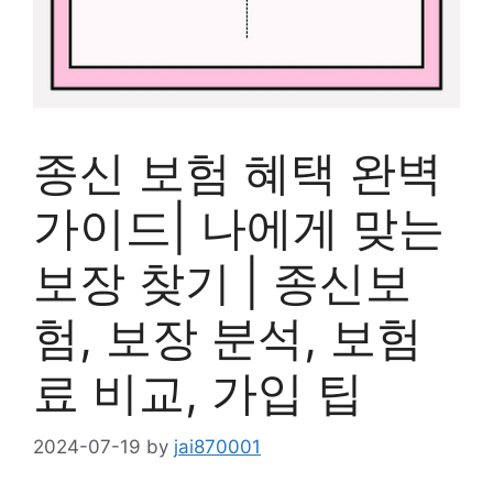
종신 보험 혜택 완벽
가이드| 나에게 맞는
보장 찾기 | 종신보
험, 보장 분석, 보험
료 비교, 가입 팁
2024-07-19
by
jai870001