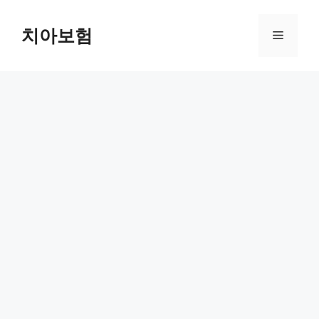
Skip
to
치아보험
Menu
content