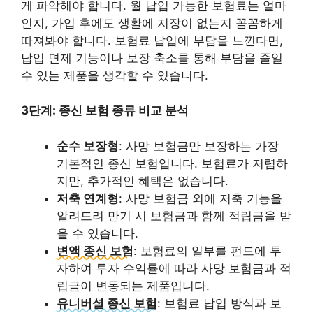
게 파악해야 합니다. 월 납입 가능한 보험료는 얼마
인지, 가입 후에도 생활에 지장이 없는지 꼼꼼하게
따져봐야 합니다. 보험료 납입에 부담을 느낀다면,
납입 면제 기능이나 보장 축소를 통해 부담을 줄일
수 있는 제품을 생각할 수 있습니다.
3단계: 종신 보험 종류 비교 분석
순수 보장형
: 사망 보험금만 보장하는 가장
기본적인 종신 보험입니다. 보험료가 저렴하
지만, 추가적인 혜택은 없습니다.
저축 연계형
: 사망 보험금 외에 저축 기능을
알려드려 만기 시 보험금과 함께 적립금을 받
을 수 있습니다.
변액 종신 보험
: 보험료의 일부를 펀드에 투
자하여 투자 수익률에 따라 사망 보험금과 적
립금이 변동되는 제품입니다.
유니버셜 종신 보험
: 보험료 납입 방식과 보