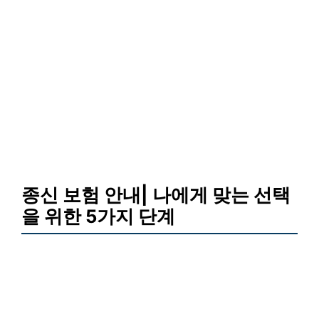
종신 보험 안내| 나에게 맞는 선택
을 위한 5가지 단계