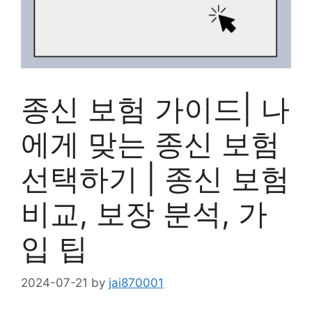
종신 보험 가이드| 나
에게 맞는 종신 보험
선택하기 | 종신 보험
비교, 보장 분석, 가
입 팁
2024-07-21
by
jai870001