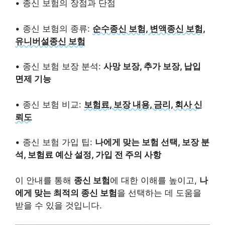
• 종신 보험의 장점과 단점
• 종신 보험의 종류:
순수종신 보험, 변액종신 보험,
유니버설종신 보험
• 종신 보험 보장 분석:
사망 보장, 추가 보장, 납입
면제 기능
• 종신 보험 비교:
보험료, 보장 내용, 금리, 회사 신
뢰도
• 종신 보험 가입 팁:
나에게 맞는 보험 선택, 보장 분
석, 보험료 예산 설정, 가입 전 주의 사항
이 안내를 통해
종신 보험
에 대한 이해를 높이고,
나
에게 맞는 최적의 종신 보험
을 선택하는 데 도움을
받을 수 있을 것입니다.