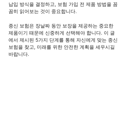
납입 방식을 결정하고, 보험 가입 전 제품 방법을 꼼
꼼히 읽어보는 것이 중요합니다.
종신 보험은 장날짜 동안 보장을 제공하는 중요한
제품이기 때문에 신중하게 선택해야 합니다. 이 글
에서 제시된 5가지 단계를 통해 자신에게 맞는 종신
보험을 찾고, 미래를 위한 안전한 계획을 세우시길
바랍니다.