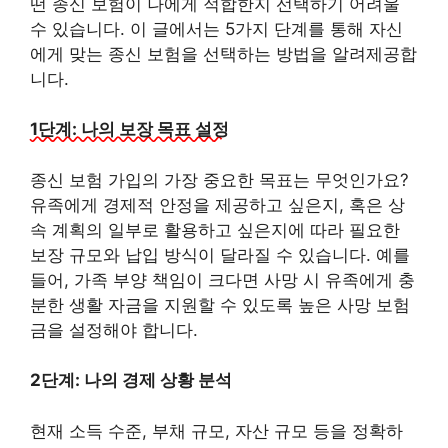
떤 종신 보험이 나에게 적합한지 선택하기 어려울
수 있습니다. 이 글에서는 5가지 단계를 통해 자신
에게 맞는 종신 보험을 선택하는 방법을 알려제공합
니다.
1단계: 나의 보장 목표 설정
종신 보험 가입의 가장 중요한 목표는 무엇인가요?
유족에게 경제적 안정을 제공하고 싶은지, 혹은 상
속 계획의 일부로 활용하고 싶은지에 따라 필요한
보장 규모와 납입 방식이 달라질 수 있습니다. 예를
들어, 가족 부양 책임이 크다면 사망 시 유족에게 충
분한 생활 자금을 지원할 수 있도록 높은 사망 보험
금을 설정해야 합니다.
2단계: 나의 경제 상황 분석
현재 소득 수준, 부채 규모, 자산 규모 등을 정확하