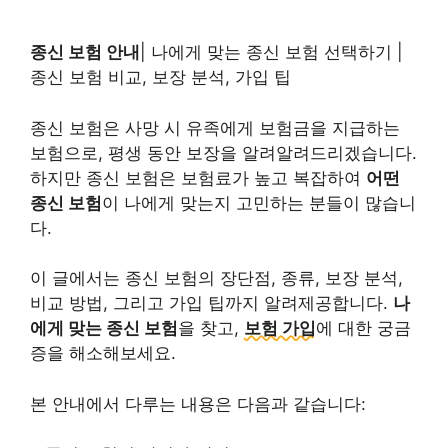
종신 보험 안내
| 나에게 맞는 종신 보험 선택하기 |
종신 보험 비교, 보장 분석, 가입 팁
종신 보험은 사망 시 유족에게 보험금을 지급하는
보험으로, 평생 동안 보장을 알려알려드리겠습니다.
하지만 종신 보험은 보험료가 높고 복잡하여
어떤
종신 보험
이 나에게 맞는지 고민하는 분들이 많습니
다.
이 글에서는 종신 보험의 장단점, 종류, 보장 분석,
비교 방법, 그리고 가입 팁까지 알려제공합니다.
나
에게 맞는 종신 보험
을 찾고,
보험 가입
에 대한 궁금
증을 해소해보세요.
본 안내에서 다루는 내용은 다음과 같습니다: