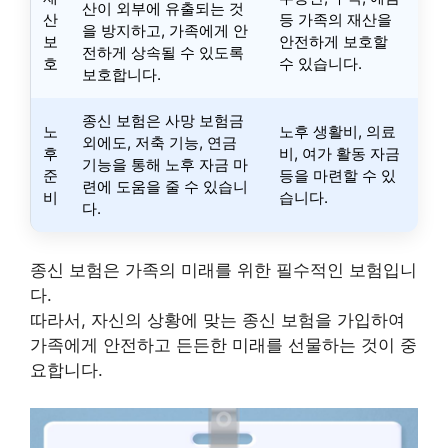
산이 외부에 유출되는 것
산
등 가족의 재산을
을 방지하고, 가족에게 안
보
안전하게 보호할
전하게 상속될 수 있도록
호
수 있습니다.
보호합니다.
종신 보험은 사망 보험금
노
노후 생활비, 의료
외에도, 저축 기능, 연금
후
비, 여가 활동 자금
기능을 통해 노후 자금 마
준
등을 마련할 수 있
련에 도움을 줄 수 있습니
비
습니다.
다.
종신 보험은 가족의 미래를 위한 필수적인 보험입니
다.
따라서, 자신의 상황에 맞는 종신 보험을 가입하여
가족에게 안전하고 든든한 미래를 선물하는 것이 중
요합니다.