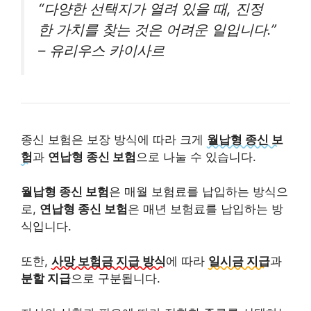
“다양한 선택지가 열려 있을 때, 진정
한 가치를 찾는 것은 어려운 일입니다.”
– 유리우스 카이사르
종신 보험은 보장 방식에 따라 크게
월납형 종신 보
험
과
연납형 종신 보험
으로 나눌 수 있습니다.
월납형 종신 보험
은 매월 보험료를 납입하는 방식으
로,
연납형 종신 보험
은 매년 보험료를 납입하는 방
식입니다.
또한,
사망 보험금 지급 방식
에 따라
일시금 지급
과
분할 지급
으로 구분됩니다.