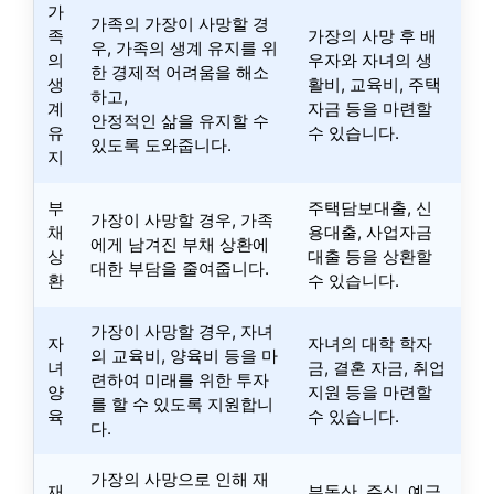
가
가족의 가장이 사망할 경
족
가장의 사망 후 배
우, 가족의 생계 유지를 위
의
우자와 자녀의 생
한 경제적 어려움을 해소
생
활비, 교육비, 주택
하고,
계
자금 등을 마련할
안정적인 삶을 유지할 수
유
수 있습니다.
있도록 도와줍니다.
지
부
주택담보대출, 신
가장이 사망할 경우, 가족
채
용대출, 사업자금
에게 남겨진 부채 상환에
상
대출 등을 상환할
대한 부담을 줄여줍니다.
환
수 있습니다.
가장이 사망할 경우, 자녀
자
자녀의 대학 학자
의 교육비, 양육비 등을 마
녀
금, 결혼 자금, 취업
련하여 미래를 위한 투자
양
지원 등을 마련할
를 할 수 있도록 지원합니
육
수 있습니다.
다.
가장의 사망으로 인해 재
재
부동산, 주식, 예금