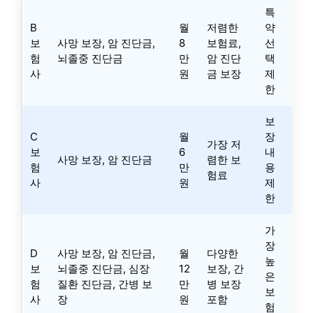
특
B
월
저렴한
약
보
사망 보장, 암 진단금,
8
보험료,
선
험
뇌졸중 진단금
만
암 진단
택
사
원
금 보장
제
한
보
C
월
장
가장 저
보
6
내
사망 보장, 암 진단금
렴한 보
험
만
용
험료
사
원
제
한
가
장
D
사망 보장, 암 진단금,
월
다양한
높
보
뇌졸중 진단금, 심장
12
보장, 간
은
험
질환 진단금, 간병 보
만
병 보장
보
사
장
원
포함
험