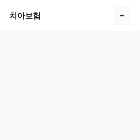
Skip
to
치아보험
Menu
content