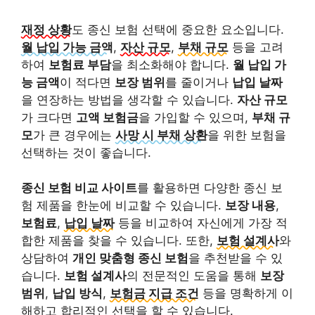
재정 상황
도 종신 보험 선택에 중요한 요소입니다.
월 납입 가능 금액
,
자산 규모
,
부채 규모
등을 고려
하여
보험료 부담
을 최소화해야 합니다.
월 납입 가
능 금액
이 적다면
보장 범위
를 줄이거나
납입 날짜
을 연장하는 방법을 생각할 수 있습니다.
자산 규모
가 크다면
고액 보험금
을 가입할 수 있으며,
부채 규
모
가 큰 경우에는
사망 시 부채 상환
을 위한 보험을
선택하는 것이 좋습니다.
종신 보험 비교 사이트
를 활용하면 다양한 종신 보
험 제품을 한눈에 비교할 수 있습니다.
보장 내용
,
보험료
,
납입 날짜
등을 비교하여 자신에게 가장 적
합한 제품을 찾을 수 있습니다. 또한,
보험 설계사
와
상담하여
개인 맞춤형 종신 보험
을 추천받을 수 있
습니다.
보험 설계사
의 전문적인 도움을 통해
보장
범위
,
납입 방식
,
보험금 지급 조건
등을 명확하게 이
해하고 합리적인 선택을 할 수 있습니다.