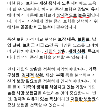
비한 종신 보험은
재산 증식
과
노후 대비
에도 도움
이 될 수 있습니다. 하지만 종신 보험은
장날짜 유지
해야 하기 때문에 보험료가
상대적으로 높은 편
입니
다. 따라서 자신에게 맞는 종신 보험을 선택하기 위
해서는
꼼꼼한 비교 분석
이 필수입니다.
종신 보험 가격 비교 분석은
보장 내용
,
보험료
,
납
입 날짜
,
보험금 지급 조건
등 다양한 요소를 고려하
여 진행해야 합니다.
개인의 상황
,
재정 상황
,
목표
에
따라 최적의 종신 보험을 선택할 수 있습니다.
먼저
개인의 상황
을 정확히 파악해야 합니다.
가족
구성원
,
경제적 상황
,
재산
,
부채
등을 분석하여 자
신의
보장 필요성
을 정확하게 인지해야 합니다. 예
를 들어,
가족의 생계를 책임지고 있는 가장
이라면
높은 사망 보험금
을 확보하는 것이 중요합니다. 반
면,
경제적 여유가 있는 독신
이라면
저렴한 보험료
의
종신 보험을 선택할 수 있습니다.