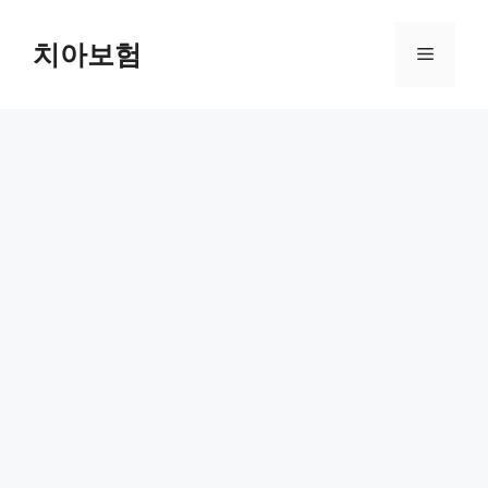
Skip
to
치아보험
Menu
content