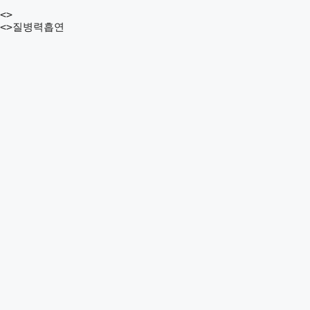
<>
<>질병력흡연