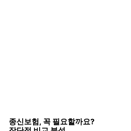
종신보험, 꼭 필요할까요?
장단점 비교 분석