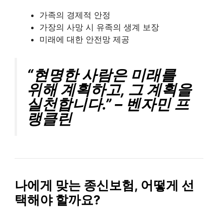
가족의 경제적 안정
가장의 사망 시 유족의 생계 보장
미래에 대한 안전망 제공
“현명한 사람은 미래를
위해 계획하고, 그 계획을
실천합니다.” – 벤자민 프
랭클린
나에게 맞는 종신보험, 어떻게 선
택해야 할까요?