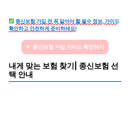
종신보험 가입 전 꼭 알아야 할 필수 정보, 가이드
확인하고 안전하게 준비하세요!
종신보험 가입 가이드 확인하기
내게 맞는 보험 찾기| 종신보험 선
택 안내