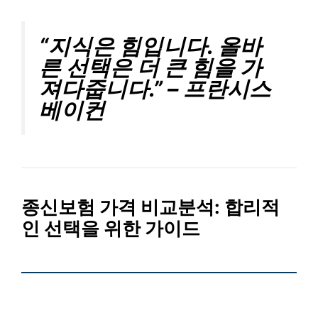
“지식은 힘입니다. 올바
른 선택은 더 큰 힘을 가
져다줍니다.” – 프란시스
베이컨
종신보험 가격 비교분석: 합리적
인 선택을 위한 가이드