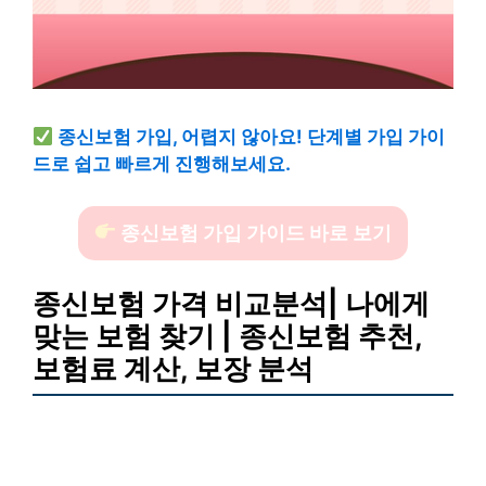
종신보험 가입, 어렵지 않아요! 단계별 가입 가이
드로 쉽고 빠르게 진행해보세요.
종신보험 가입 가이드 바로 보기
종신보험 가격 비교분석| 나에게
맞는 보험 찾기 | 종신보험 추천,
보험료 계산, 보장 분석