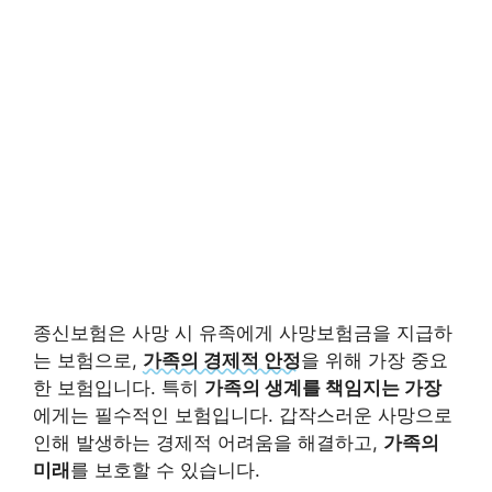
종신보험은 사망 시 유족에게 사망보험금을 지급하
는 보험으로,
가족의 경제적 안정
을 위해 가장 중요
한 보험입니다. 특히
가족의 생계를 책임지는 가장
에게는 필수적인 보험입니다. 갑작스러운 사망으로
인해 발생하는 경제적 어려움을 해결하고,
가족의
미래
를 보호할 수 있습니다.