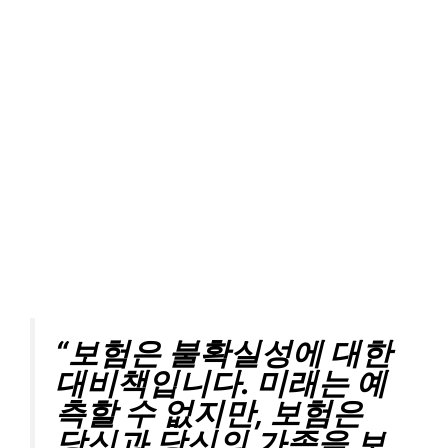
“보험은 불확실성에 대한
대비책입니다. 미래는 예
측할 수 없지만, 보험은
당신과 당신의 가족을 보