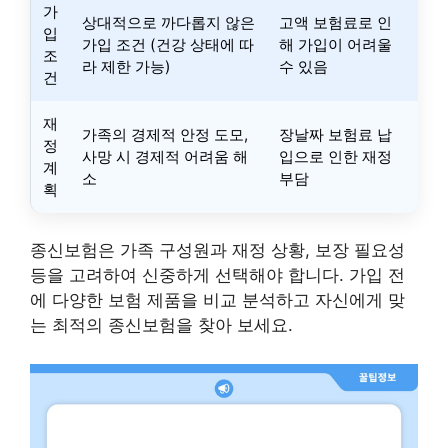
가
상대적으로 까다롭지 않은
고액 보험료로 인
입
가입 조건 (건강 상태에 따
해 가입이 어려울
조
라 제한 가능)
수 있음
건
재
가족의 경제적 안정 도모,
장날짜 보험료 납
정
사망 시 경제적 어려움 해
입으로 인한 재정
계
소
부담
획
종신보험은 가족 구성원과 재정 상황, 보장 필요성
등을 고려하여 신중하게 선택해야 합니다. 가입 전
에 다양한 보험 제품을 비교 분석하고 자신에게 맞
는 최적의 종신보험을 찾아 보세요.