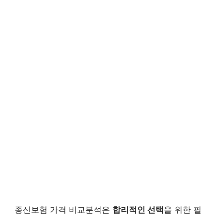
종신보험 가격 비교분석은
합리적인 선택
을 위한 필