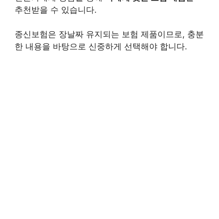
추천받을 수 있습니다.
종신보험은 장날짜 유지되는 보험 제품이므로, 충분
한 내용을 바탕으로 신중하게 선택해야 합니다.