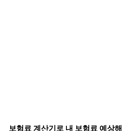
보험료 계산기로 내 보험료 예상해