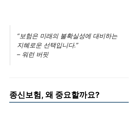
“보험은 미래의 불확실성에 대비하는
지혜로운 선택입니다.”
– 워런 버핏
종신보험, 왜 중요할까요?