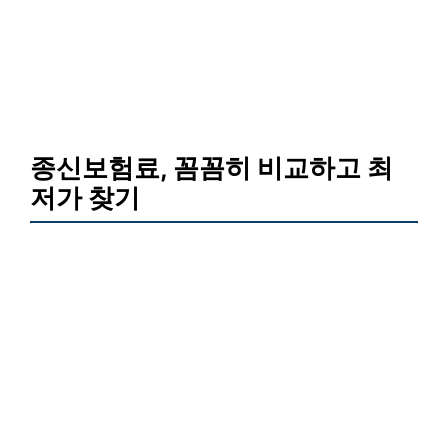
종신보험료, 꼼꼼히 비교하고 최
저가 찾기