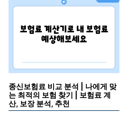
종신보험료 비교 분석 | 나에게 맞
는 최적의 보험 찾기 | 보험료 계
산, 보장 분석, 추천