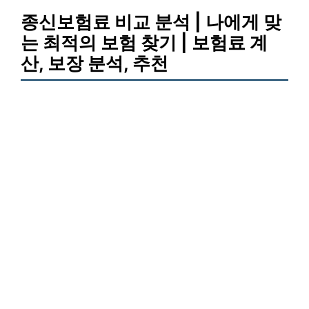
종신보험료 비교 분석 | 나에게 맞
는 최적의 보험 찾기 | 보험료 계
산, 보장 분석, 추천