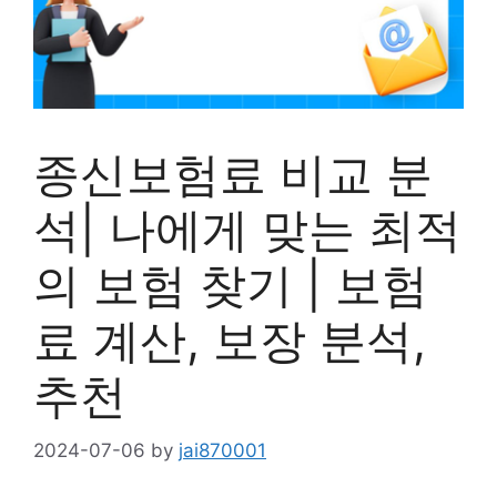
종신보험료 비교 분
석| 나에게 맞는 최적
의 보험 찾기 | 보험
료 계산, 보장 분석,
추천
2024-07-06
by
jai870001