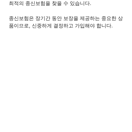
최적의 종신보험을 찾을 수 있습니다.
종신보험은 장기간 동안 보장을 제공하는 중요한 상
품이므로, 신중하게 결정하고 가입해야 합니다.