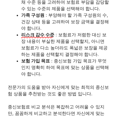
채 수준 등을 고려하여 보험료 부담을 감당할
수 있는 수준의 제품을 선택해야 합니다.
가족 구성원
: 부양해야 할 가족 구성원의 수,
건강 상태 등을 고려하여 보장 금액을 결정해
야 합니다.
리스크 감수 수준
: 보험료가 저렴한 대신 보
장 내용이 부실한 제품을 선택할지, 아니면
보험료가 다소 높더라도 폭넓은 보장을 제공
하는 제품을 선택할지 결정해야 합니다.
보험 가입 목표
: 종신보험 가입 목표가 무엇
인지 명확히 하여 목표에 맞는 상품을 선택해
야 합니다.
전문가의 도움을 받아 자신에게 맞는 최적의 종신보
험 상품을 추천받는 것도 좋은 방법 입니다.
종신보험료 비교 분석은 복잡하고 어려울 수 있지
만, 꼼꼼하게 비교하고 분석한다면 자신에게 맞는