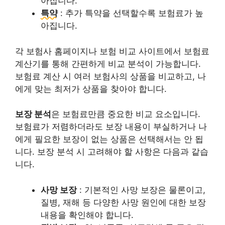
아집니다.
특약
: 추가 특약을 선택할수록 보험료가 높
아집니다.
각 보험사 홈페이지나 보험 비교 사이트에서 보험료
계산기를 통해 간편하게 비교 분석이 가능합니다.
보험료 계산 시 여러 보험사의 상품을 비교하고, 나
에게 맞는 최저가 상품을 찾아야 합니다.
보장 분석
은 보험료만큼 중요한 비교 요소입니다.
보험료가 저렴하더라도 보장 내용이 부실하거나 나
에게 필요한 보장이 없는 상품은 선택해서는 안 됩
니다. 보장 분석 시 고려해야 할 사항은 다음과 같습
니다.
사망 보장
: 기본적인 사망 보장은 물론이고,
질병, 재해 등 다양한 사망 원인에 대한 보장
내용을 확인해야 합니다.