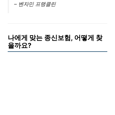
– 벤자민 프랭클린
나에게 맞는 종신보험, 어떻게 찾
을까요?