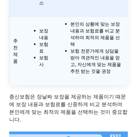
스
본인의 상황에 맞는 보장
보장
내용과 보험료를 비교 분
내용
석하여 최적의 제품을 선
추
보험
택
천
료
보험 전문가에게 상담을
제
보험
받아 객관적인 내용을 얻
품
사
고, 자신에게 맞는 제품을
추천 받는 것을 권장
종신보험은 장날짜 보장을 제공하는 제품이기 때문
에 보장 내용과 보험료를 신중하게 비교 분석하여
본인에게 맞는 최적의 제품을 선택하는 것이 중요합
니다.