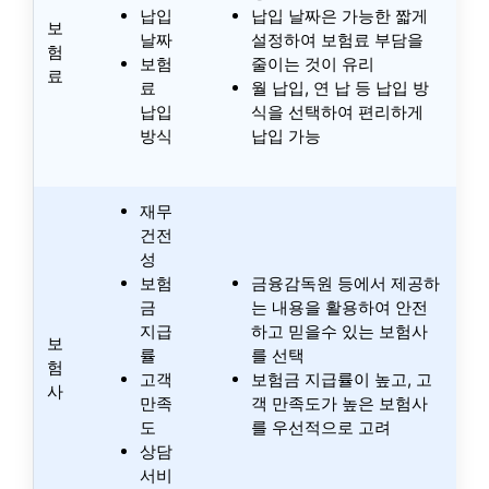
납입
납입 날짜은 가능한 짧게
보
날짜
설정하여 보험료 부담을
험
보험
줄이는 것이 유리
료
료
월 납입, 연 납 등 납입 방
납입
식을 선택하여 편리하게
방식
납입 가능
재무
건전
성
보험
금융감독원 등에서 제공하
금
는 내용을 활용하여 안전
지급
하고 믿을수 있는 보험사
보
률
를 선택
험
고객
보험금 지급률이 높고, 고
사
만족
객 만족도가 높은 보험사
도
를 우선적으로 고려
상담
서비