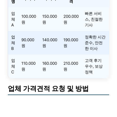
명
격
업
빠른 서비
100.000
150.000
200.000
체
스, 친절한
원
원
원
A
기사
업
정확한 시간
90.000
140.000
190.000
체
준수, 안전
원
원
원
B
한 이사
업
고객 후기
110.000
160.000
210.000
체
우수, 보상
원
원
원
C
정책
업체 가격견적 요청 및 방법