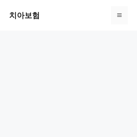
Skip
to
치아보험
Menu
content