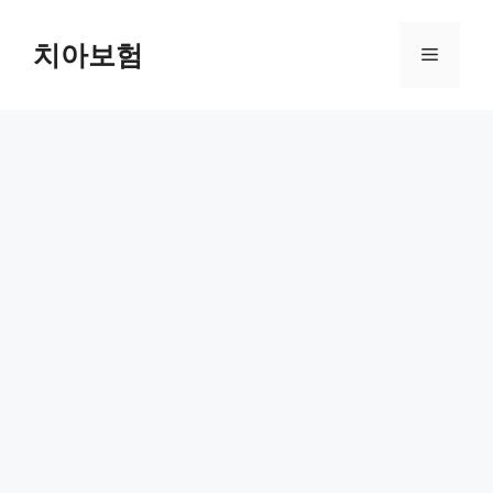
Skip
to
치아보험
Menu
content