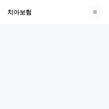
Skip
to
치아보험
Menu
content