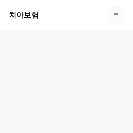
Skip
to
치아보험
Menu
content