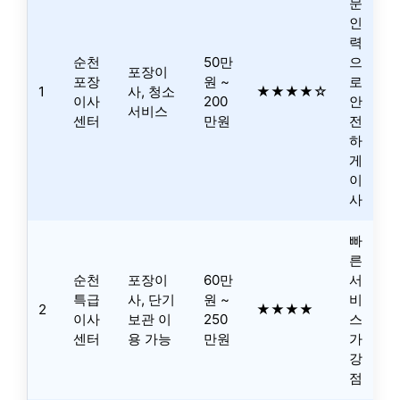
문
인
력
순천
50만
으
포장이
포장
원 ~
로
1
사, 청소
★★★★☆
이사
200
안
서비스
센터
만원
전
하
게
이
사
빠
른
순천
포장이
60만
서
특급
사, 단기
원 ~
비
2
★★★★
이사
보관 이
250
스
센터
용 가능
만원
가
강
점