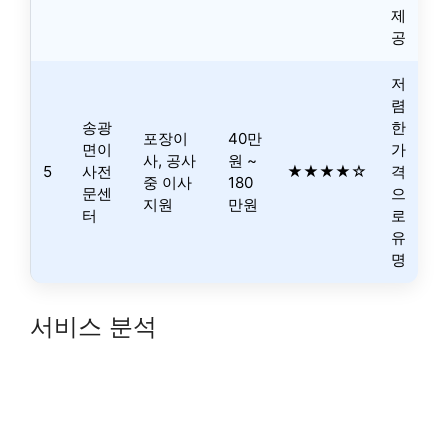
제
공
저
렴
송광
한
포장이
40만
면이
가
사, 공사
원 ~
5
사전
★★★★☆
격
중 이사
180
문센
으
지원
만원
터
로
유
명
서비스 분석