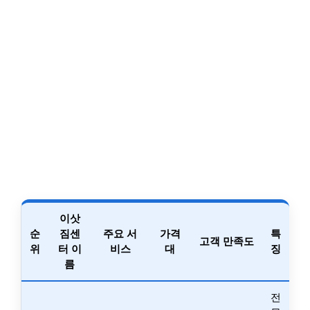
이삿
순
짐센
주요 서
가격
특
고객 만족도
위
터 이
비스
대
징
름
전