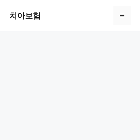
Skip
to
치아보험
Menu
content