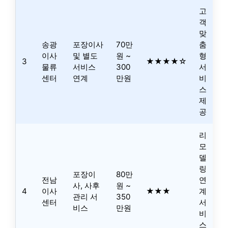
고
객
맞
송광
포장이사
70만
춤
이사
및 별도
원 ~
형
3
★★★★☆
물류
서비스
300
서
센터
연계
만원
비
스
제
공
리
모
델
링
포장이
80만
전남
연
사, 사후
원 ~
4
이사
★★★
계
관리 서
350
센터
서
비스
만원
비
스