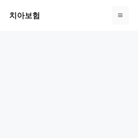
Skip
to
치아보험
Menu
content