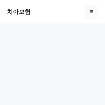
Skip
to
치아보험
Menu
content