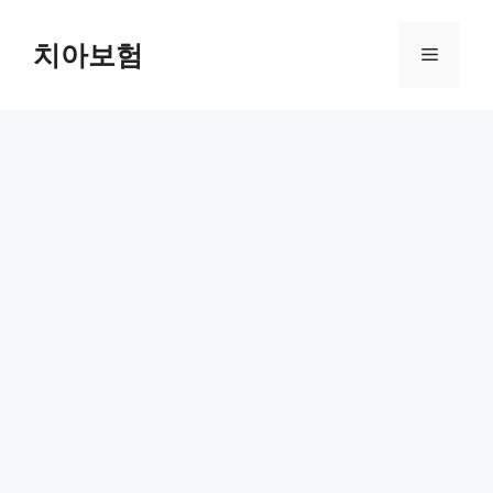
Skip
to
치아보험
Menu
content