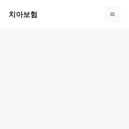
Skip
to
치아보험
Menu
content