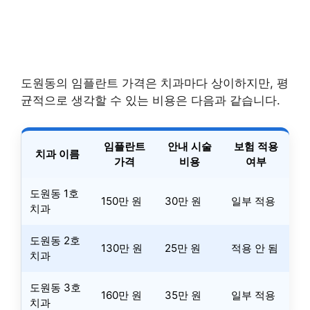
도원동의 임플란트 가격은 치과마다 상이하지만, 평
균적으로 생각할 수 있는 비용은 다음과 같습니다.
임플란트
안내 시술
보험 적용
치과 이름
가격
비용
여부
도원동 1호
150만 원
30만 원
일부 적용
치과
도원동 2호
130만 원
25만 원
적용 안 됨
치과
도원동 3호
160만 원
35만 원
일부 적용
치과