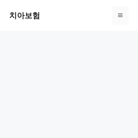
Skip
to
치아보험
Menu
content