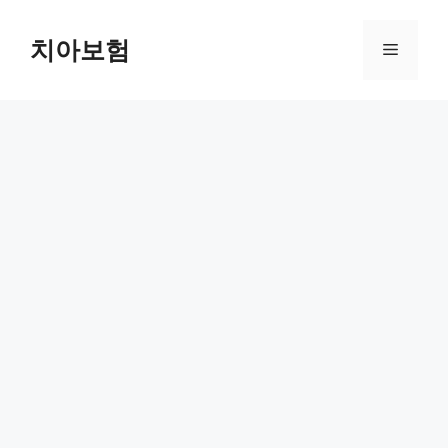
Skip
to
치아보험
Menu
content