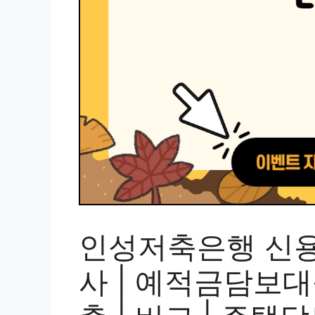
인성저축은행 신용대
사 | 예적금담보