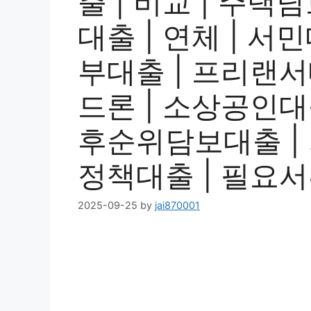
출 | 비교 | 주택
대출 | 연체 | 서
부대출 | 프리랜서대
드론 | 소상공인대출
후순위담보대출 | 
정책대출 | 필요서류
2025-09-25
by
jai870001