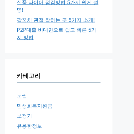
신품 타이어 점검방법 5가지 쉽게 설
명!
팔꿈치 관절 잘하는 곳 5가지 소개!
P2P대출 비대면으로 쉽고 빠른 5가
지 방법
카테고리
눈썹
민생회복지원금
보청기
유용한정보