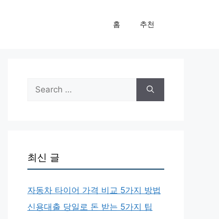
홈
추천
Search
for:
최신 글
자동차 타이어 가격 비교 5가지 방법
신용대출 당일로 돈 받는 5가지 팁