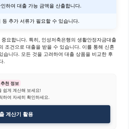
인하여 대출 가능 금액을 산출합니다.
 등 추가 서류가 필요할 수 있습니다.
이 중요합니다. 특히, 인성저축은행의 생활안정자금대출
 조건으로 대출을 받을 수 있습니다. 이를 통해 신혼
습니다. 모든 것을 고려하여 대출 상품을 비교한 후
다.
추천 정보
 쉽게 계산해 보세요!
릭하여 자세히 확인하세요.
출 계산기 활용