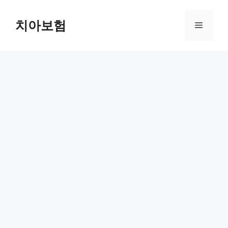
Skip
to
치아보험
Menu
content