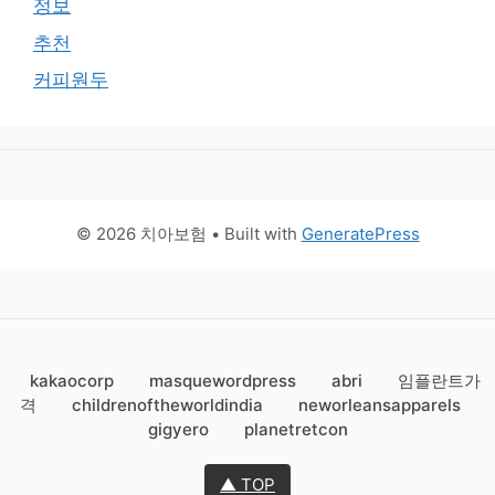
정보
추천
커피원두
© 2026 치아보험
• Built with
GeneratePress
kakaocorp
masquewordpress
abri
임플란트가
격
childrenoftheworldindia
neworleansapparels
gigyero
planetretcon
▲ TOP