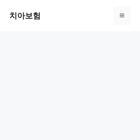
Skip
to
치아보험
Menu
content