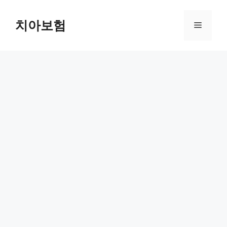
Skip
to
치아보험
Menu
content