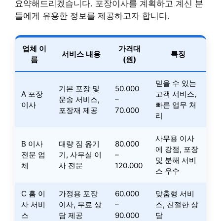
요약해드리겠습니다. 포장이사를 계획하고 계신 분
들에게 유용한 정보를 제공하고자 합니다.
업체 이
가격대
서비스 내용
특징
름
(원)
믿을 수 있는
기본 포장 및
50.000
A 포장
고객 서비스,
운송 서비스,
–
이사
빠른 업무 처
포장재 제공
70.000
리
사무용 이사
B 이사
대량 짐 옮기
80.000
에 강점, 포장
전문 업
기, 사무실 이
–
및 분해 서비
체
사 전문
120.000
스 우수
C 홈 이
가정용 포장
60.000
맞춤형 서비
사 서비
이사, 무료 상
–
스, 친절한 상
스
담 제공
90.000
담