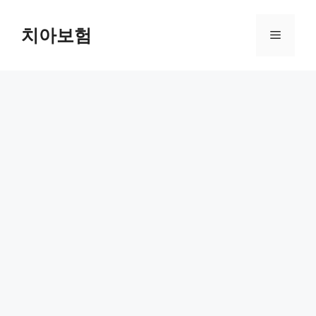
Skip
to
치아보험
Menu
content