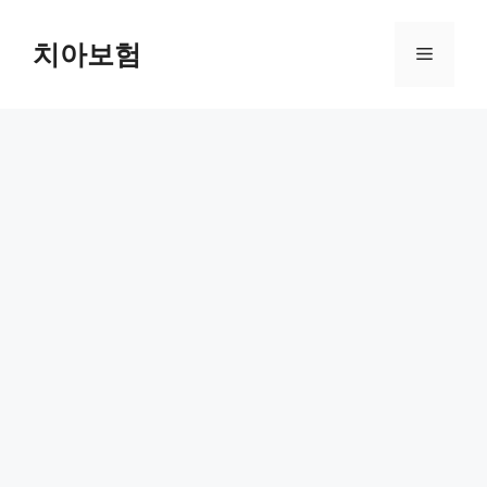
Skip
to
치아보험
Menu
content