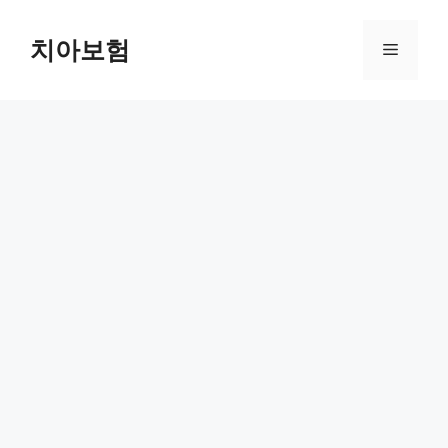
Skip
to
치아보험
Menu
content