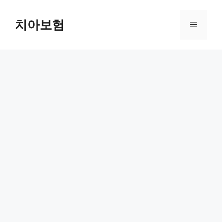
Skip
to
치아보험
Menu
content