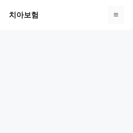
Skip
to
치아보험
Menu
content