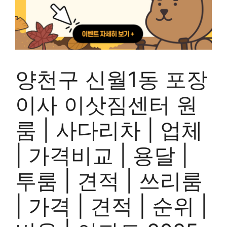
양천구 신월1동 포장
이사 이삿짐센터 원
룸 | 사다리차 | 업체
| 가격비교 | 용달 |
투룸 | 견적 | 쓰리룸
| 가격 | 견적 | 순위 |