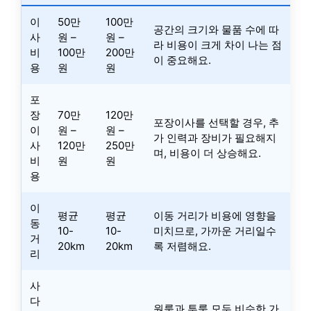
이
50만
100만
공간의 크기와 물품 수에 따
사
원 –
원 –
라 비용이 크게 차이 나는 점
비
100만
200만
이 중요해요.
용
원
원
포
장
70만
120만
포장이사를 선택할 경우, 추
이
원 –
원 –
가 인력과 장비가 필요해지
사
120만
250만
며, 비용이 더 상승해요.
비
원
원
용
이
평균
평균
이동 거리가 비용에 영향을
동
10-
10-
미치므로, 가까운 거리일수
거
20km
20km
록 저렴해요.
리
사
다
원룸과 투룸 모두 비슷한 가