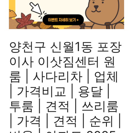
양천구 신월1동 포장
이사 이삿짐센터 원
룸 | 사다리차 | 업체
| 가격비교 | 용달 |
투룸 | 견적 | 쓰리룸
| 가격 | 견적 | 순위 |