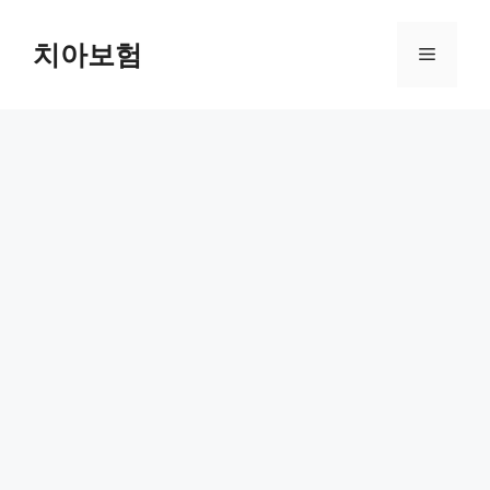
Skip
to
치아보험
Menu
content