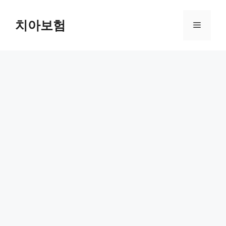
Skip
to
치아보험
Menu
content