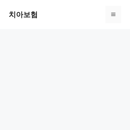
Skip
to
치아보험
Menu
content