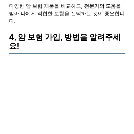
다양한 암 보험 제품을 비교하고,
전문가의 도움
을
받아 나에게 적합한 보험을 선택하는 것이 중요합니
다.
4, 암 보험 가입, 방법을 알려주세
요!