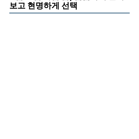
보고 현명하게 선택