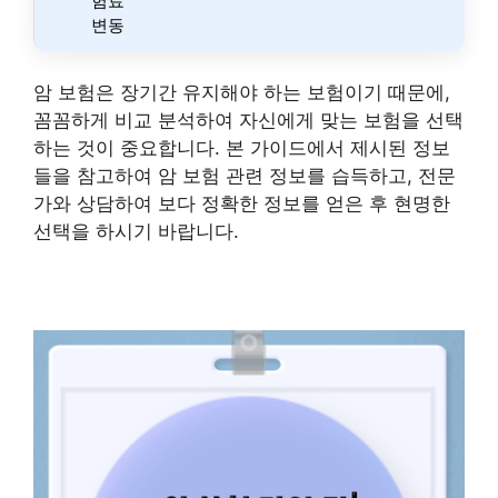
험료
변동
암 보험은 장기간 유지해야 하는 보험이기 때문에,
꼼꼼하게 비교 분석하여 자신에게 맞는 보험을 선택
하는 것이 중요합니다. 본 가이드에서 제시된 정보
들을 참고하여 암 보험 관련 정보를 습득하고, 전문
가와 상담하여 보다 정확한 정보를 얻은 후 현명한
선택을 하시기 바랍니다.