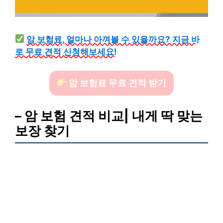
암 보험료, 얼마나 아껴볼 수 있을까요? 지금 바
로 무료 견적 신청해보세요!
암 보험료 무료 견적 받기
– 암 보험 견적 비교| 내게 딱 맞는
보장 찾기