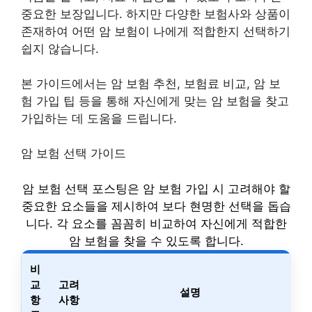
중요한 보장입니다. 하지만 다양한 보험사와 상품이
존재하여 어떤 암 보험이 나에게 적합한지 선택하기
쉽지 않습니다.
본 가이드에서는 암 보험 추천, 보험료 비교, 암 보
험 가입 팁 등을 통해 자신에게 맞는 암 보험을 찾고
가입하는 데 도움을 드립니다.
암 보험 선택 가이드
암 보험 선택 포스팅은 암 보험 가입 시 고려해야 할
중요한 요소들을 제시하여 보다 현명한 선택을 돕습
니다. 각 요소를 꼼꼼히 비교하여 자신에게 적합한
암 보험을 찾을 수 있도록 합니다.
비
교
고려
설명
항
사항