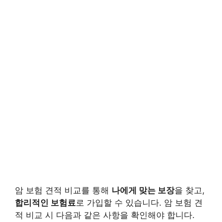
암 보험 견적 비교를 통해
나에게 맞는 보장
을 찾고,
합리적인 보험료
로 가입할 수 있습니다. 암 보험 견
적 비교 시 다음과 같은 사항을 확인해야 합니다.