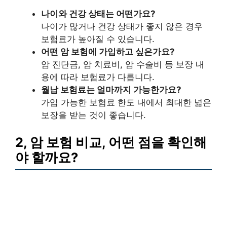
나이와 건강 상태는 어떤가요?
나이가 많거나 건강 상태가 좋지 않은 경우
보험료가 높아질 수 있습니다.
어떤 암 보험에 가입하고 싶은가요?
암 진단금, 암 치료비, 암 수술비 등 보장 내
용에 따라 보험료가 다릅니다.
월납 보험료는 얼마까지 가능한가요?
가입 가능한 보험료 한도 내에서 최대한 넓은
보장을 받는 것이 좋습니다.
2, 암 보험 비교, 어떤 점을 확인해
야 할까요?