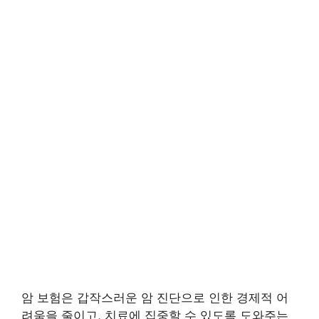
암 보험은 갑작스러운 암 진단으로 인한 경제적 어
려움을 줄이고, 치료에 집중할 수 있도록 도와주는