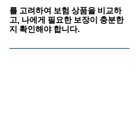
를 고려하여 보험 상품을 비교하
고,
나에게 필요한 보장이 충분한
지 확인
해야 합니다.