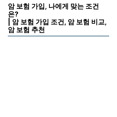
암 보험 가입, 나에게 맞는 조건
은?
| 암 보험 가입 조건, 암 보험 비교,
암 보험 추천