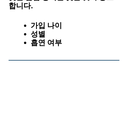
합니다.
가입 나이
성별
흡연 여부