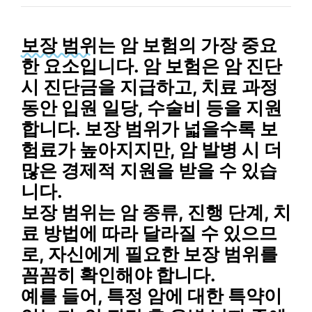
보장 범위
는 암 보험의 가장 중요
한 요소입니다. 암 보험은 암 진단
시
진단금
을 지급하고, 치료 과정
동안
입원 일당, 수술비
등을 지원
합니다. 보장 범위가 넓을수록 보
험료가 높아지지만, 암 발병 시 더
많은 경제적 지원을 받을 수 있습
니다.
보장 범위
는 암 종류, 진행 단계, 치
료 방법에 따라 달라질 수 있으므
로, 자신에게 필요한 보장 범위를
꼼꼼히 확인해야 합니다.
예를 들어, 특정 암에 대한
특약
이