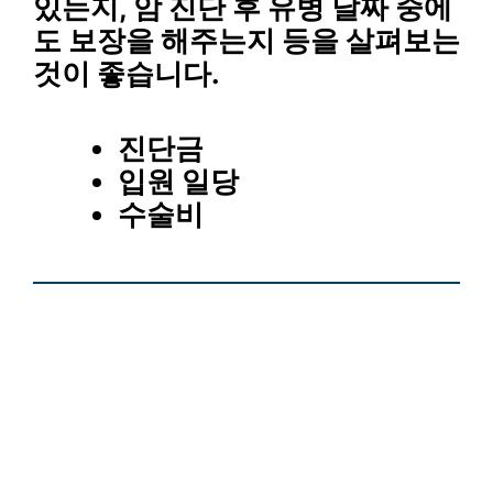
있는지,
암 진단 후 유병 날짜 중에
도 보장을
해주는지 등을 살펴보는
것이 좋습니다.
진단금
입원 일당
수술비