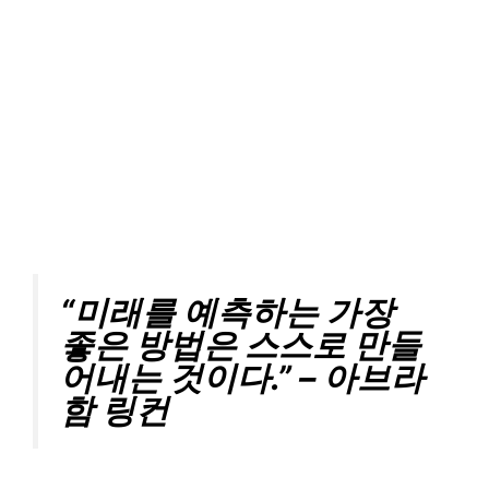
“미래를 예측하는 가장
좋은 방법은 스스로 만들
어내는 것이다.” – 아브라
함 링컨