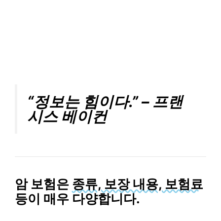
“정보는 힘이다.” – 프랜
시스 베이컨
암 보험은
종류, 보장 내용, 보험료
등이 매우 다양합니다.