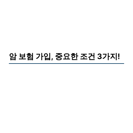
암 보험 가입, 중요한 조건 3가지!