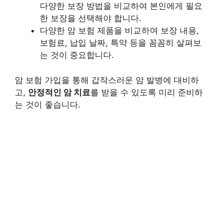
다양한 보장 방법을 비교하여 본인에게 필요
한 보장을 선택해야 합니다.
다양한 암 보험 제품을 비교하여 보장 내용,
보험료, 납입 날짜, 특약 등을 꼼꼼히 살펴보
는 것이 중요합니다.
암 보험 가입을 통해 갑작스러운 암 발병에 대비하
고,
안정적인 암 치료
를 받을 수 있도록 미리 준비하
는 것이 좋습니다.