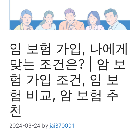
암 보험 가입, 나에게
맞는 조건은? | 암 보
험 가입 조건, 암 보
험 비교, 암 보험 추
천
2024-06-24
by
jai870001