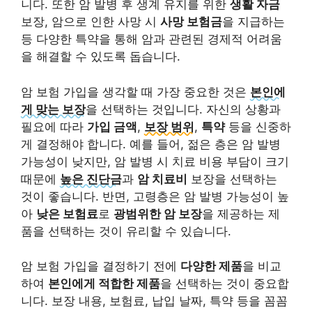
니다. 또한 암 발병 후 생계 유지를 위한
생활 자금
보장, 암으로 인한 사망 시
사망 보험금
을 지급하는
등 다양한 특약을 통해 암과 관련된 경제적 어려움
을 해결할 수 있도록 돕습니다.
암 보험 가입을 생각할 때 가장 중요한 것은
본인에
게 맞는 보장
을 선택하는 것입니다. 자신의 상황과
필요에 따라
가입 금액
,
보장 범위
,
특약
등을 신중하
게 결정해야 합니다. 예를 들어, 젊은 층은 암 발병
가능성이 낮지만, 암 발병 시 치료 비용 부담이 크기
때문에
높은 진단금
과
암 치료비
보장을 선택하는
것이 좋습니다. 반면, 고령층은 암 발병 가능성이 높
아
낮은 보험료
로
광범위한 암 보장
을 제공하는 제
품을 선택하는 것이 유리할 수 있습니다.
암 보험 가입을 결정하기 전에
다양한 제품
을 비교
하여
본인에게 적합한 제품
을 선택하는 것이 중요합
니다. 보장 내용, 보험료, 납입 날짜, 특약 등을 꼼꼼