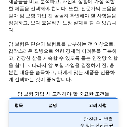
제품들을 비교 분석하고, 자신의 상황에 가장 적합
한 제품을 선택해야 합니다. 또한, 전문가의 도움을
받아 암 보험 가입 전 꼼꼼히 확인해야 할 사항들을
점검하고, 보다 효율적인 보장 설계를 할 수 있습니
다.
암 보험은 단순히 보험료를 납부하는 것 이상으로,
갑작스러운 질병으로 인한 경제적 어려움을 극복하
고, 건강한 삶을 지속할 수 있도록 돕는 안전망 역할
을 합니다. 따라서 암 보험 가입을 결정하기 전, 충
분한 내용을 습득하고, 나에게 맞는 제품을 신중하
게 선택하는 것이 중요합니다.
암 보험 가입 시 고려해야 할 중요한 조건들
항목
설명
고려 사항
– 암 진단 시 받을
수 있는 진단금 규