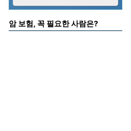
암 보험, 꼭 필요한 사람은?