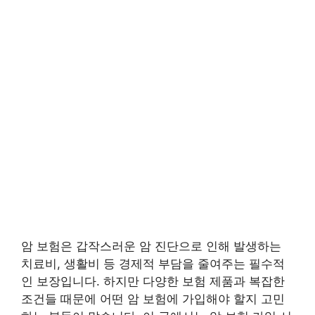
암 보험은 갑작스러운 암 진단으로 인해 발생하는
치료비, 생활비 등 경제적 부담을 줄여주는 필수적
인 보장입니다. 하지만 다양한 보험 제품과 복잡한
조건들 때문에 어떤 암 보험에 가입해야 할지 고민