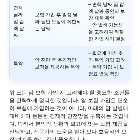
– 면책 날짜 및 감
면책
액 날짜 동안의 보
날짜
보험 가입 후 일정 날
장 제한 확인
및 감
짜 동안 보장이 제한되
– 암 발생 가능성
액 날
는 날짜
을 고려하여 적절
짜
한 가입 시기 결정
– 필요에 따라 추
암 진단 후 추가적인
가 특약 가입 고려
특약
보장을 제공하는 특약
– 특약 가입 시 보
험료 변동 확인
위 표는 암 보험 가입 시 고려해야 할 중요한 조건들
을 간략하게 정리한 것입니다. 암 보험 가입은 단순
히 보험에 가입하는 것이 아니라, 미래의 암 발병에
대비하여 든든한 경제적 안전망을 구축하는 것입니
다. 따라서 본인의 상황과 필요에 맞는 보험 제품을
선택하고, 전문가의 도움을 받아 보다 효율적인 보
장 설계를 하는 것이 중요합니다.