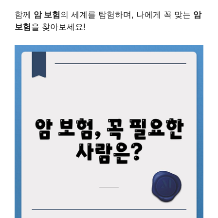
함께
암 보험
의 세계를 탐험하며, 나에게 꼭 맞는
암
보험
을 찾아보세요!