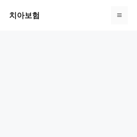
Skip
to
치아보험
Menu
content