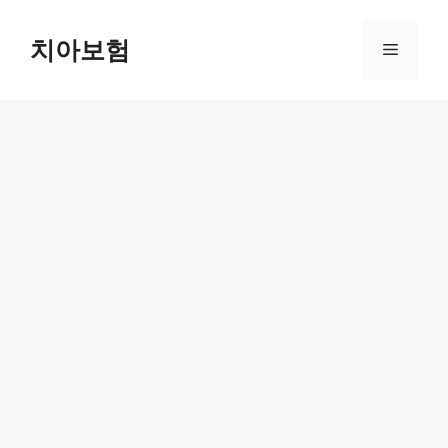
Skip
to
치아보험
Menu
content