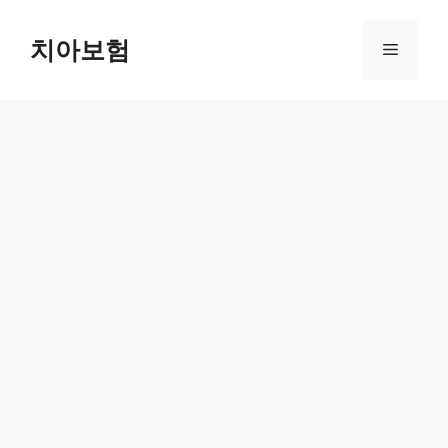
Skip
to
치아보험
Menu
content