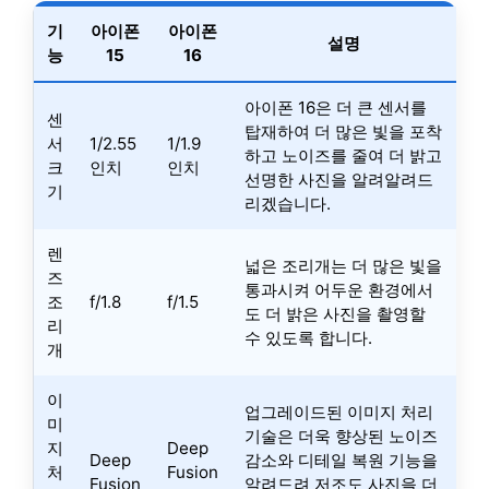
기
아이폰
아이폰
설명
능
15
16
아이폰 16은 더 큰 센서를
센
탑재하여 더 많은 빛을 포착
서
1/2.55
1/1.9
하고 노이즈를 줄여 더 밝고
크
인치
인치
선명한 사진을 알려알려드
기
리겠습니다.
렌
넓은 조리개는 더 많은 빛을
즈
통과시켜 어두운 환경에서
조
f/1.8
f/1.5
도 더 밝은 사진을 촬영할
리
수 있도록 합니다.
개
이
업그레이드된 이미지 처리
미
기술은 더욱 향상된 노이즈
지
Deep
Deep
감소와 디테일 복원 기능을
처
Fusion
Fusion
알려드려 저조도 사진을 더