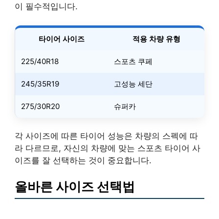
이 필수적입니다.
타이어 사이즈
적용 차량 유형
225/40R18
스포츠 쿠페
245/35R19
고성능 세단
275/30R20
슈퍼카
각 사이즈에 따른 타이어 성능은 차량의 스펙에 따
라 다르므로, 자신의 차량에 맞는 스포츠 타이어 사
이즈를 잘 선택하는 것이 중요합니다.
올바른 사이즈 선택법