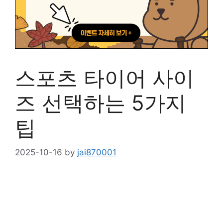
스포츠 타이어 사이
즈 선택하는 5가지
팁
2025-10-16
by
jai870001