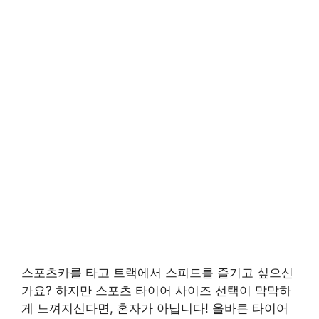
스포츠카를 타고 트랙에서 스피드를 즐기고 싶으신
가요? 하지만 스포츠 타이어 사이즈 선택이 막막하
게 느껴지신다면, 혼자가 아닙니다! 올바른 타이어