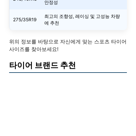
안정성
최고의 조향성, 레이싱 및 고성능 차량
275/35R19
에 추천
위의 정보를 바탕으로 자신에게 맞는 스포츠 타이어
사이즈를 찾아보세요!
타이어 브랜드 추천