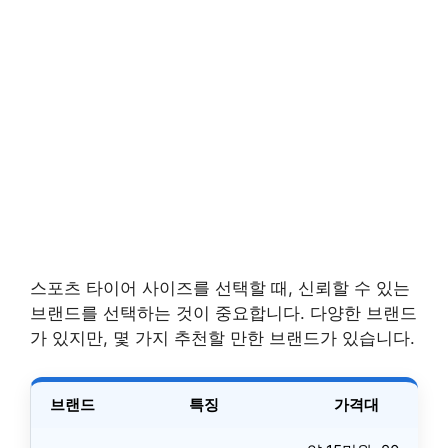
스포츠 타이어 사이즈를 선택할 때, 신뢰할 수 있는
브랜드를 선택하는 것이 중요합니다. 다양한 브랜드
가 있지만, 몇 가지 추천할 만한 브랜드가 있습니다.
브랜드
특징
가격대