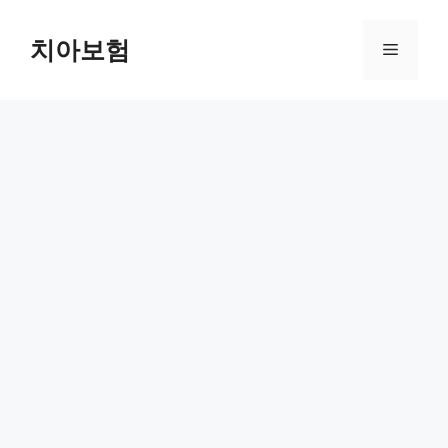
Skip
to
치아보험
Menu
content