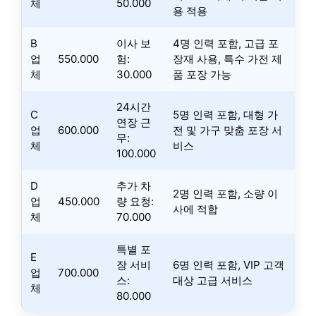
체
50.000
용 적용
B
이사 보
4명 인력 포함, 고급 포
업
550.000
험:
장재 사용, 특수 가전 제
체
30.000
품 포장 가능
24시간
C
5명 인력 포함, 대형 가
연장 근
업
600.000
전 및 가구 맞춤 포장 서
무:
체
비스
100.000
D
추가 차
2명 인력 포함, 소량 이
업
450.000
량 요청:
사에 적합
체
70.000
특별 포
E
장 서비
6명 인력 포함, VIP 고객
업
700.000
스:
대상 고급 서비스
체
80.000