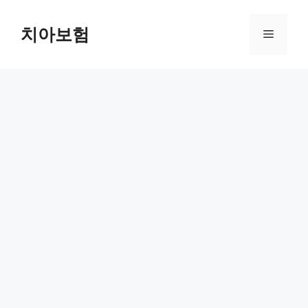
Skip
to
치아보험
Menu
content