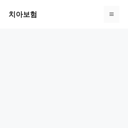
Skip
to
치아보험
Menu
content