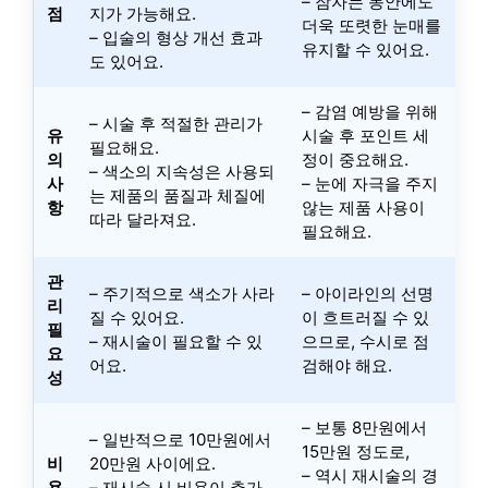
– 잠자는 동안에도
점
지가 가능해요.
더욱 또렷한 눈매를
– 입술의 형상 개선 효과
유지할 수 있어요.
도 있어요.
– 감염 예방을 위해
– 시술 후 적절한 관리가
유
시술 후 포인트 세
필요해요.
의
정이 중요해요.
– 색소의 지속성은 사용되
사
– 눈에 자극을 주지
는 제품의 품질과 체질에
항
않는 제품 사용이
따라 달라져요.
필요해요.
관
– 주기적으로 색소가 사라
– 아이라인의 선명
리
질 수 있어요.
이 흐트러질 수 있
필
– 재시술이 필요할 수 있
으므로, 수시로 점
요
어요.
검해야 해요.
성
– 보통 8만원에서
– 일반적으로 10만원에서
15만원 정도로,
비
20만원 사이에요.
– 역시 재시술의 경
용
– 재시술 시 비용이 추가