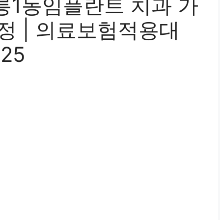
릉1동임플란트 치과 가
과정 | 의료보험적용대
025