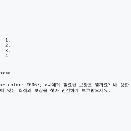
<><>
<="color: #0067;">나에게 필요한 보장은 뭘까요? 내 상황
에 맞는 최적의 보장을 찾아 안전하게 보호받으세요.