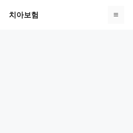
Skip
to
치아보험
Menu
content