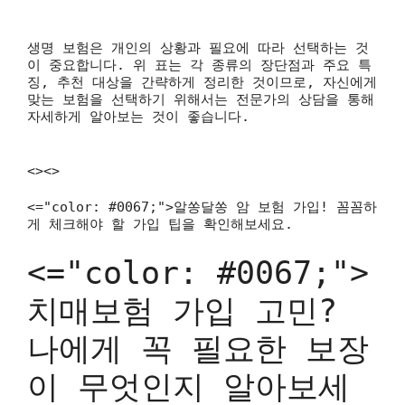
생명 보험은 개인의 상황과 필요에 따라 선택하는 것
이 중요합니다. 위 표는 각 종류의 장단점과 주요 특
징, 추천 대상을 간략하게 정리한 것이므로, 자신에게
맞는 보험을 선택하기 위해서는 전문가의 상담을 통해
자세하게 알아보는 것이 좋습니다.
<><>
<="color: #0067;">알쏭달쏭 암 보험 가입! 꼼꼼하
게 체크해야 할 가입 팁을 확인해보세요.
<="color: #0067;">
치매보험 가입 고민?
나에게 꼭 필요한 보장
이 무엇인지 알아보세