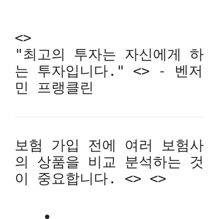
<>
"최고의 투자는 자신에게 하
는 투자입니다." <> - 벤저
민 프랭클린
보험 가입 전에 여러 보험사
의 상품을 비교 분석하는 것
이 중요합니다. <> <>