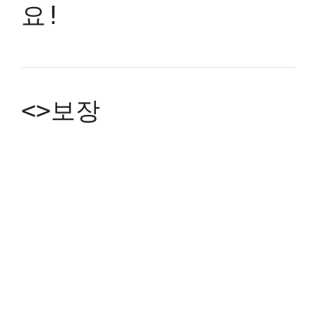
요!
<>보장