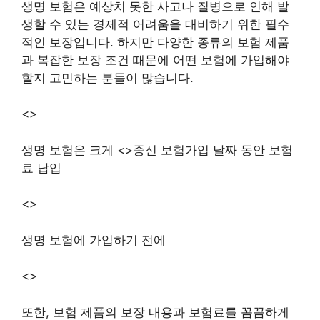
생명 보험은 예상치 못한 사고나 질병으로 인해 발
생할 수 있는 경제적 어려움을 대비하기 위한 필수
적인 보장입니다. 하지만 다양한 종류의 보험 제품
과 복잡한 보장 조건 때문에 어떤 보험에 가입해야
할지 고민하는 분들이 많습니다.
<>
생명 보험은 크게 <>종신 보험가입 날짜 동안 보험
료 납입
<>
생명 보험에 가입하기 전에
<>
또한, 보험 제품의 보장 내용과 보험료를 꼼꼼하게