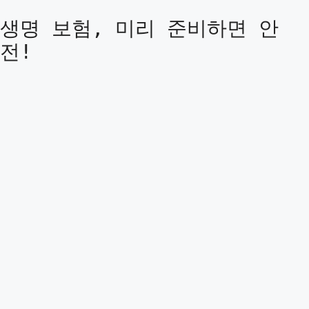
생명 보험, 미리 준비하면 안
전!