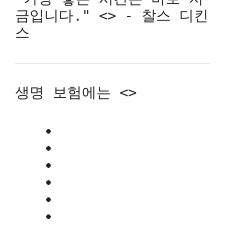
금입니다." <> - 찰스 디킨
스
생명 보험에는
<>