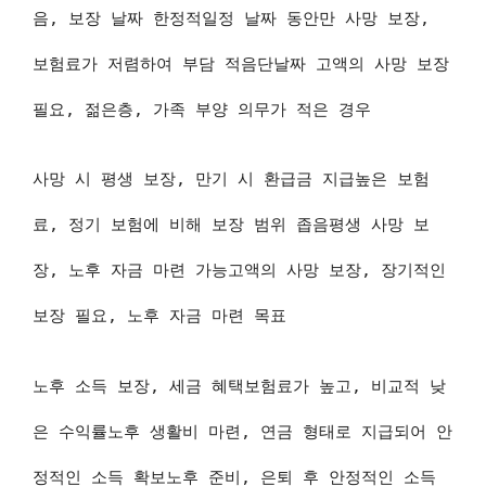
음, 보장 날짜 한정적일정 날짜 동안만 사망 보장,
보험료가 저렴하여 부담 적음단날짜 고액의 사망 보장
필요, 젊은층, 가족 부양 의무가 적은 경우
사망 시 평생 보장, 만기 시 환급금 지급높은 보험
료, 정기 보험에 비해 보장 범위 좁음평생 사망 보
장, 노후 자금 마련 가능고액의 사망 보장, 장기적인
보장 필요, 노후 자금 마련 목표
노후 소득 보장, 세금 혜택보험료가 높고, 비교적 낮
은 수익률노후 생활비 마련, 연금 형태로 지급되어 안
정적인 소득 확보노후 준비, 은퇴 후 안정적인 소득