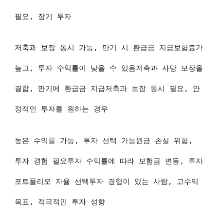
필요, 장기 투자
저축과 보장 동시 가능, 만기 시 환급금 지급보험료가
높고, 투자 수익률이 낮을 수 있음저축과 사망 보장을
결합, 만기에 환급금 지급저축과 보장 동시 필요, 안
정적인 투자를 원하는 경우
높은 수익률 가능, 투자 선택 가능원금 손실 위험,
투자 경험 필요투자 수익률에 따라 보험금 변동, 투자
포트폴리오 자율 선택투자 경험이 있는 사람, 고수익
목표, 적극적인 투자 성향