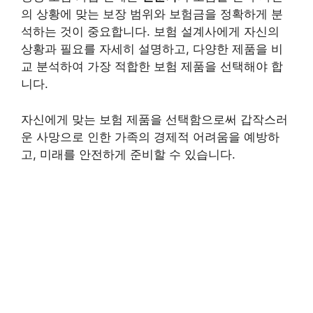
의 상황에 맞는 보장 범위와 보험금을 정확하게 분
석하는 것이 중요합니다. 보험 설계사에게 자신의
상황과 필요를 자세히 설명하고, 다양한 제품을 비
교 분석하여 가장 적합한 보험 제품을 선택해야 합
니다.
자신에게 맞는 보험 제품을 선택함으로써 갑작스러
운 사망으로 인한 가족의 경제적 어려움을 예방하
고, 미래를 안전하게 준비할 수 있습니다.