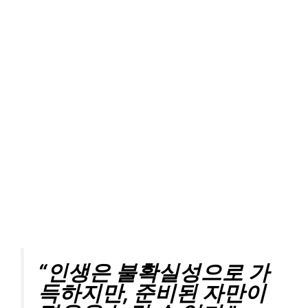
“인생은 불확실성으로 가
득하지만, 준비된 자만이