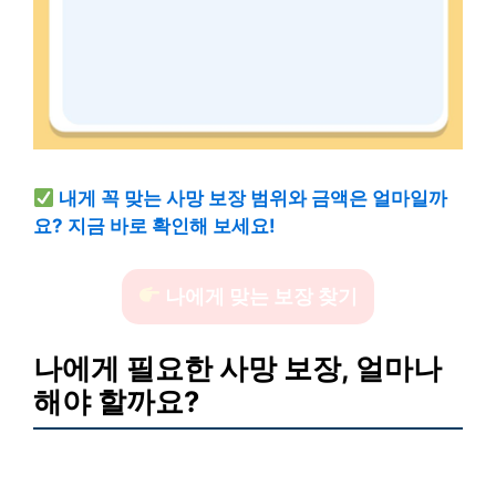
내게 꼭 맞는 사망 보장 범위와 금액은 얼마일까
요? 지금 바로 확인해 보세요!
나에게 맞는 보장 찾기
나에게 필요한 사망 보장, 얼마나
해야 할까요?