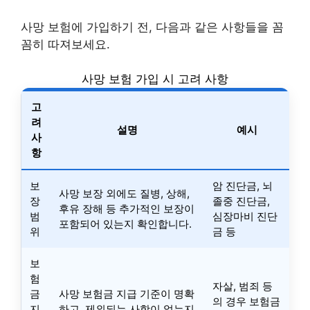
사망 보험에 가입하기 전, 다음과 같은 사항들을 꼼
꼼히 따져보세요.
사망 보험 가입 시 고려 사항
고
려
설명
예시
사
항
보
암 진단금, 뇌
사망 보장 외에도 질병, 상해,
장
졸중 진단금,
후유 장해 등 추가적인 보장이
범
심장마비 진단
포함되어 있는지 확인합니다.
위
금 등
보
험
자살, 범죄 등
금
사망 보험금 지급 기준이 명확
의 경우 보험금
지
하고, 제외되는 사항이 없는지