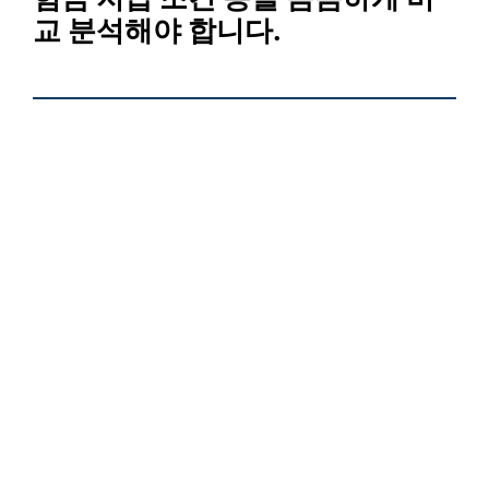
교 분석해야 합니다.