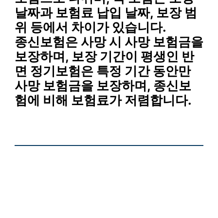
날짜과 보험료 납입 날짜, 보장 범
위 등에서 차이가 있습니다.
종신보험은 사망 시 사망 보험금을
보장하며, 보장 기간이 평생인 반
면 정기보험은 특정 기간 동안만
사망 보험금을 보장하며, 종신보
험에 비해 보험료가 저렴합니다.