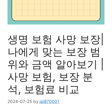
생명 보험 사망 보장|
나에게 맞는 보장 범
위와 금액 알아보기 |
사망 보험, 보장 분
석, 보험료 비교
2024-07-25
by
jai870001