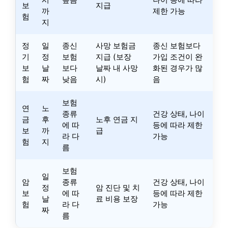
보
지급
까
제한 가능
험
지
정
일
종신
사망 보험금
종신 보험보다
기
정
보험
지급 (보장
가입 조건이 완
보
날
보다
날짜 내 사망
화된 경우가 많
험
짜
낮음
시)
음
보험
연
노
종류
건강 상태, 나이
금
후
노후 연금 지
에 따
등에 따라 제한
보
까
급
라 다
가능
험
지
름
보험
일
암
종류
건강 상태, 나이
정
암 진단 및 치
보
에 따
등에 따라 제한
날
료 비용 보장
험
라 다
가능
짜
름