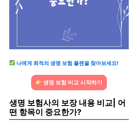
나에게 최적의 생명 보험 플랜을 찾아보세요!
생명 보험 비교 시작하기
생명 보험사의 보장 내용 비교| 어
떤 항목이 중요한가?