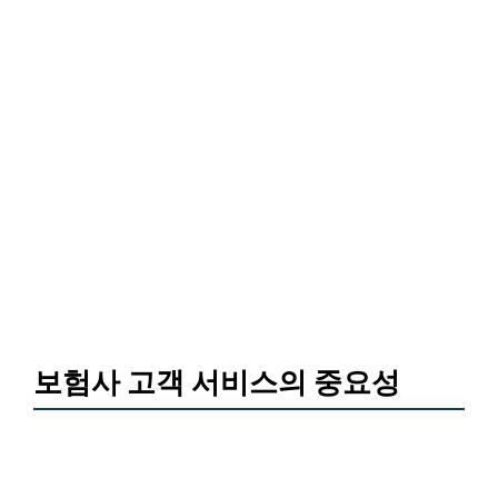
보험사 고객 서비스의 중요성