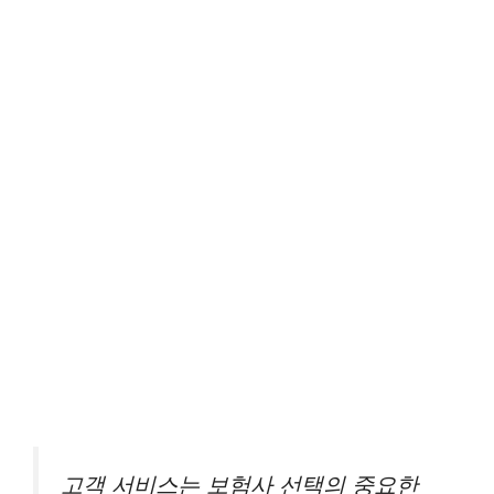
고객 서비스는 보험사 선택의 중요한