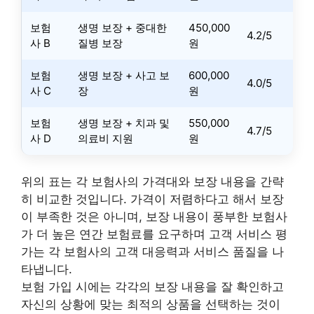
보험
생명 보장 + 중대한
450,000
4.2/5
사 B
질병 보장
원
보험
생명 보장 + 사고 보
600,000
4.0/5
사 C
장
원
보험
생명 보장 + 치과 및
550,000
4.7/5
사 D
의료비 지원
원
위의 표는 각 보험사의 가격대와 보장 내용을 간략
히 비교한 것입니다. 가격이 저렴하다고 해서 보장
이 부족한 것은 아니며, 보장 내용이 풍부한 보험사
가 더 높은 연간 보험료를 요구하며 고객 서비스 평
가는 각 보험사의 고객 대응력과 서비스 품질을 나
타냅니다.
보험 가입 시에는 각각의 보장 내용을 잘 확인하고
자신의 상황에 맞는 최적의 상품을 선택하는 것이