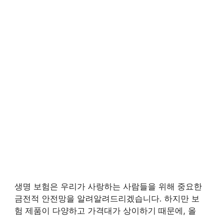
생명 보험은 우리가 사랑하는 사람들을 위해 중요한
금전적 안전망을 알려알려드리겠습니다. 하지만 보
험 제품이 다양하고 가격대가 상이하기 때문에, 올