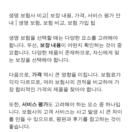
생명 보험사 비교| 보장 내용, 가격, 서비스 평가 안
내 | 생명 보험, 보험 비교, 보험 가입 팁
생명 보험을 선택할 때는 다양한 요소를 고려해야
합니다. 우선,
보장 내용
이 어떤지 확인하는 것이 중
요합니다. 다양한 제품이 존재하므로, 자신에게 맞
는 보장을 선택해야 합니다.
다음으로,
가격
역시 큰 영향을 미칩니다. 보험료가
각각 다르므로, 여러 보험사의 견적을 비교하여 가
장 합리적인 가격의 제품을 찾아야 합니다.
또한,
서비스 평가
도 고려해야 하는 요소 중 하나입
니다. 보험사의 고객 서비스는 사고 발생 시 큰 차이
를 만들 수 있으므로, 평판과 후기를 참고하는 것이
좋습니다.