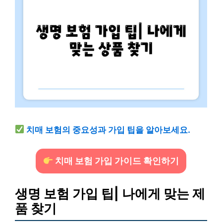
치매 보험의 중요성과 가입 팁을 알아보세요.
치매 보험 가입 가이드 확인하기
생명 보험 가입 팁| 나에게 맞는 제
품 찾기