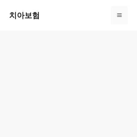
Skip
to
치아보험
Menu
content