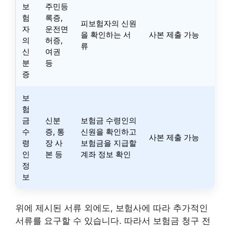
보
주민등
험
록증,
피보험자의 신원
자
운전면
을 확인하는 서
사본 제출 가능
의
허증,
류
신
여권
분
등
증
보
험
금
신분
보험금 수령인의
수
증, 통
신원을 확인하고
사본 제출 가능
령
장 사
보험금을 지급할
인
본 등
계좌 정보 확인
정
보
위에 제시된 서류 외에도, 보험사에 따라 추가적인
서류를 요구할 수 있습니다. 따라서 보험금 청구 전