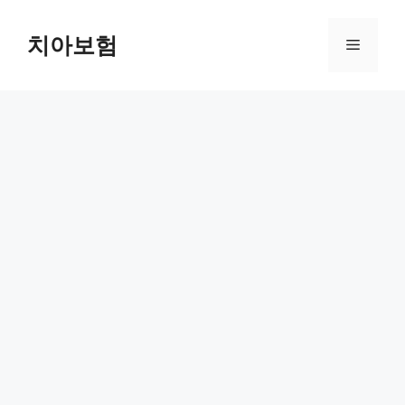
Skip
to
치아보험
Menu
content