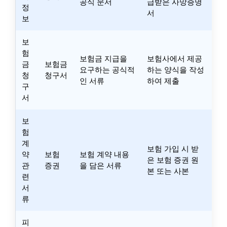
공식 문서
급받은 사망증명
정
서
보
보
험
보험금 지급을
보험사에서 제공
금
보험금
요구하는 공식적
하는 양식을 작성
청
청구서
인 서류
하여 제출
구
서
보
험
계
보험 가입 시 받
약
보험
보험 계약 내용
은 보험 증권 원
관
증권
을 담은 서류
본 또는 사본
련
서
류
피